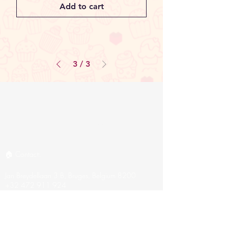
Add to cart
3
/
3
Privacy
Algemene Verkoopsvoorwaarden
🏠 Contact:
Jan Breydellaan 3 B, Bruges, Belgium 8200
+32 472 911 924
Opening Hours:
Custom Orders